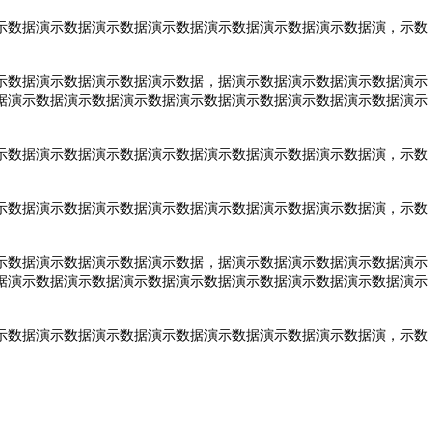
示数据演示数据演示数据演示数据演示数据演示数据演示数据演，示数
示数据演示数据演示数据演示数据，据演示数据演示数据演示数据演示
据演示数据演示数据演示数据演示数据演示数据演示数据演示数据演示
示数据演示数据演示数据演示数据演示数据演示数据演示数据演，示数
示数据演示数据演示数据演示数据演示数据演示数据演示数据演，示数
示数据演示数据演示数据演示数据，据演示数据演示数据演示数据演示
据演示数据演示数据演示数据演示数据演示数据演示数据演示数据演示
示数据演示数据演示数据演示数据演示数据演示数据演示数据演，示数