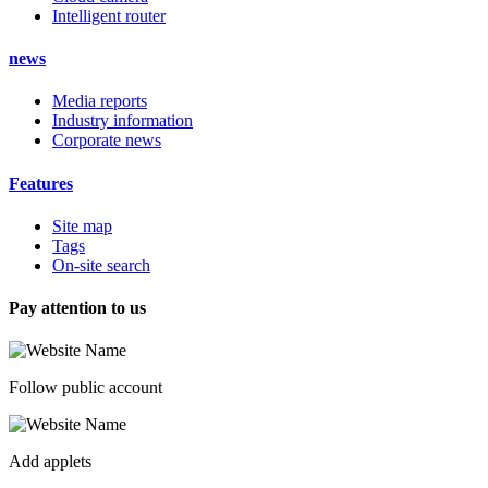
Intelligent router
news
Media reports
Industry information
Corporate news
Features
Site map
Tags
On-site search
Pay attention to us
Follow public account
Add applets