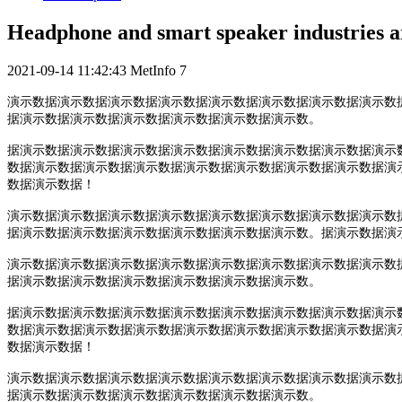
Headphone and smart speaker industries a
2021-09-14 11:42:43
MetInfo
7
演示数据演示数据演示数据演示数据演示数据演示数据演示数据演示数
据演示数据演示数据演示数据演示数据演示数据演示数。
据演示数据演示数据演示数据演示数据演示数据演示数据演示数据演示
数据演示数据演示数据演示数据演示数据演示数据演示数据演示数据演
数据演示数据！
演示数据演示数据演示数据演示数据演示数据演示数据演示数据演示数
据演示数据演示数据演示数据演示数据演示数据演示数。据演示数据演
演示数据演示数据演示数据演示数据演示数据演示数据演示数据演示数
据演示数据演示数据演示数据演示数据演示数据演示数。
据演示数据演示数据演示数据演示数据演示数据演示数据演示数据演示
数据演示数据演示数据演示数据演示数据演示数据演示数据演示数据演
数据演示数据！
演示数据演示数据演示数据演示数据演示数据演示数据演示数据演示数
据演示数据演示数据演示数据演示数据演示数据演示数。