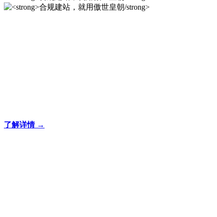
合规建站，就用傲世皇
朝/strong>
专注于傲世皇朝企业建站系统的研发，为你提供合规、安全、
专业的官网解决方案！
了解详情 →
合规建站，就用傲世皇
朝/strong>
合规建站，就用傲世皇朝/strong>