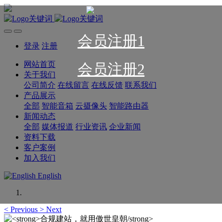
会员注册1
登录
注册
网站首页
会员注册2
关于我们
公司简介
在线留言
在线反馈
联系我们
产品展示
全部
智能音箱
云摄像头
智能路由器
新闻动态
全部
媒体报道
行业资讯
企业新闻
资料下载
客户案例
加入我们
English
<
Previous
>
Next