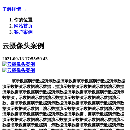
了解详情 →
你的位置
网站首页
客户案例
云摄像头案例
2021-09-13 17:55:59
43
演示数据演示数据演示数据演示数据演示数据演示数据演示数据
演示数据演示数据演示数据，据演示数据演示数据演示数据演示数据
演示数据演示数据演示数据演示数据演示数据演示数据演示数据演示
数据演，示数据演示数据演示数据演示数据演示数据演示数据演示
数。据演示数据演示数据演示数据演示数据演示数据演示数据演示数
据演示数据演示数据！演示数据演示数据演示数据演示数据演示数据
演示数据演示数据演示数据演示数据演示数据，据演示数据演示数据
演示数据演示数据演示数据演示数据演示数据演示数据演示数据演示
数据演示数据演示数据演，示数据演示数据演示数据演示数据演示数