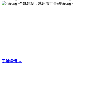
合规建站，就用傲世皇
朝/strong>
专注于傲世皇朝企业建站系统的研发，为你提供合规、安全、
专业的官网解决方案！
了解详情 →
合规建站，就用傲世皇
朝/strong>
合规建站，就用傲世皇朝/strong>