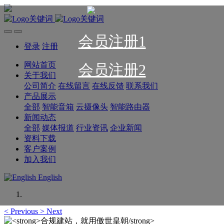
会员注册1
登录
注册
网站首页
会员注册2
关于我们
公司简介
在线留言
在线反馈
联系我们
产品展示
全部
智能音箱
云摄像头
智能路由器
新闻动态
全部
媒体报道
行业资讯
企业新闻
资料下载
客户案例
加入我们
English
<
Previous
>
Next