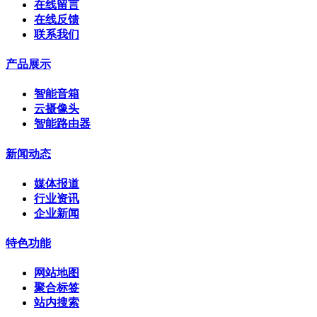
在线留言
在线反馈
联系我们
产品展示
智能音箱
云摄像头
智能路由器
新闻动态
媒体报道
行业资讯
企业新闻
特色功能
网站地图
聚合标签
站内搜索