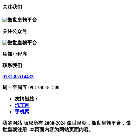
关注我们
关注公众号
添加小程序
联系我们
0731-85514433
周一至周五 09：00-18：00
友情链接 :
汽车网
手机网
我的网站 版权所有 2008-2024 傲世皇朝，傲世皇朝平台，傲
世皇朝注册
本页面内容为网站页面内容。