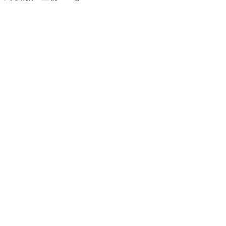
ng>
专业的官网解决方案！
ng>