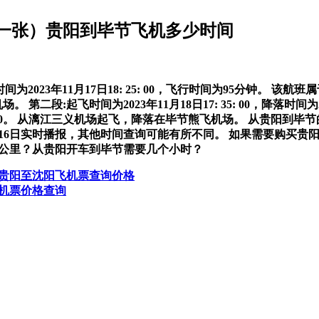
一张）贵阳到毕节飞机多少时间
，落地时间为2023年11月17日18: 25: 00，飞行时间为95分钟
段:起飞时间为2023年11月18日17: 35: 00，降落时间为202
20。 从漓江三义机场起飞，降落在毕节熊飞机场。 从贵阳到毕
1月16日实时播报，其他时间查询可能有所不同。 如果需要购买
少公里？从贵阳开车到毕节需要几个小时？
）贵阳至沈阳飞机票查询价格
飞机票价格查询