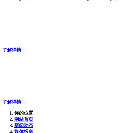
合规建站，就用傲世皇朝/stro
专注于傲世皇朝企业建站系统的研发，为你提供合规、安全、
了解详情 →
合规建站，就用傲世皇朝/stro
合规建站，就用傲世皇朝/strong>
了解详情 →
你的位置
网站首页
新闻动态
媒体报道