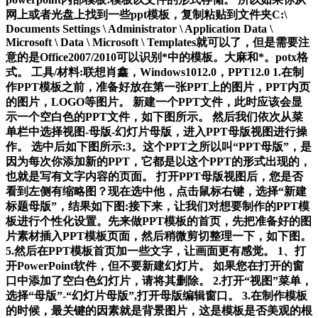
网上或者光盘上找到一些ppt模板，复制粘贴到文件夹C:\
Documents Settings \ Administrator \ Application Data \
Microsoft \ Data \ Microsoft \ Templates就可以了，但是需要注
意的是Office2007/2010可以识别*中的模板。大麻和*。potx格
式。 工具/材料:联想肖鑫，Windows1012.0，PPT12.0 1.在制
作PPT模板之前，准备好放在第一张PPT上的图片，PPT内页
的图片，LOGO等图片。 新建一个PPT文件，此时应该会显
示一个空白色的PPT文件，如下图所示。 然后我们依次从菜
单栏中选择视图-母版-幻灯片母版，进入PPT母版视图进行操
作。 选中后如下图所示:3。这个PPT之所以叫“PPT母版”，是
因为每次你添加新的PPT，它都是以这个PPT的形式出现的，
也就是写有文字内容的页面。 打开PPT母版视图后，您是否
看到左侧有缩略图？现在选中他，点击鼠标右键，选择“新建
标题母版”，结果如下图:接下来，让我们对想要制作的PPT模
板进行个性化设置。先来做PPT模板的首页，先把准备好的图
片素材插入PPT模板页面，然后稍微剪切整理一下，如下图。
5.然后在PPT模板首页加一些文字，让画面更有感觉。 1、打
开PowerPoint软件，但不要新建幻灯片。 如果您在打开的窗
口中添加了空白色幻灯片，请将其删除。 2.打开“视图”菜单，
选择“母版”-“幻灯片母版”,打开母版编辑窗口。 3.在制作模板
的时候，最关键的因素就是背景图片，这是模板是否美观的根