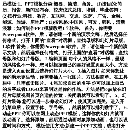
员模板:1。PPT模板分类:概要、简洁、商务。 (1)按目的:简
历、报告、新闻发布会、校庆仪式总结、培训、毕业答辩；
(2)按行业:科技、教育、互联网、交通、医药、广告、金融、
能源、旅游、房地产；(3)按风格:中国风，可爱，韩风，清新
淡雅；如何制作PPT模板教程1？软件。 首先，你需要
Powerpoint软件。后，请创建一个新的演示文稿，然后选择任
何格式。打开上面的“查看”对话框，查找母版和幻灯片母版。
1.软件 首先，你需要Powerpoint软件。后，请创建一个新的演
示文稿，然后选择任何格式。打开上面的“查看”对话框，查找
母版和幻灯片母版。 2.编辑页面 每个人的风格不一样，呈现
的风格也不一样。您可以根据自己的喜好设置页面大小。方法
是进入页面设置后选择幻灯片大小。 3.插入图片 如果你想让
你的演示更生动，你需要插入一张图片。方法很简单。在工具
栏中，只需点击图片。 4.添加您自己的名字 你可以加上自己
的名字或者LOGO来表明这是你的作品。方法是把logo放在幻
灯片母版视图首页合适的位置，关闭后就可以看到了。 5、幻
灯片装饰 您可以进一步修改幻灯片，使其更加完美。进入开
始菜单后，设置字体、字号等。，然后就可以排列数字了。 6.
动态PPT 你可以在网上动态PPT模板，这样你的幻灯片就可
以动画了。选择添加，然后通过动画对象添加动画，也可以设
置时间和方式。 模板使用方法:新建一个PPT文档，或者打开