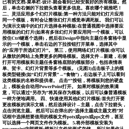
已有的文档-菜单栏-设计-就会看到已经安装好的所有模板。然
后，单击右侧的下拉箭头查看更多信息。喜欢哪个就推吧！
二、灵活应用多个幻灯片模板:第一种方法只能对幻灯片应用
同一个模板，有时会让整张幻灯片感觉单调死板。 我们可以
为演示文稿中的幻灯片选择各种模板:在普通视图中选择要应
用模板的幻灯片(如果有多张幻灯片要应用同一个模板，可以
按住Ctrl键逐个选择)，然后在Design中指向主题任务窗格中显
示的一个模板，单击右边的下拉按钮打开菜单，选择其中
的“应用于所选幻灯片”。 第三，使用网络幻灯片模板:你可以
从微软的网站上免费更多的网络模板。选择文件→新建，右侧
打开可用模板和主题任务窗格底部的模板部分，包括表情表
单、贺卡、幻灯片背景等多个模板。 (见图3)点击板子上的模
板类型链接(如“幻灯片背景”→“食物”)，右边板子上可以看到
这类模板的名称和提供者。 点击“”按钮，将模板到您的硬盘
上，模板会自动用PowerPoint打开。 如果对模板的效果满
意，可以通过“另存为”将其保存为模板，以后可以像普通模板
一样方便地调用。 四、快速使用其他幻灯片模板:首先打开要
更改模板的演示文稿，然后选择设计→主题，点击下拉箭头，
点击浏览主题。 然后可以在弹出的“选择主题或主题文档”对
话框中选择想要借用的模板文件potx或pptx或pps文件，甚至
可以选择一个网页文件作为模板。 5.将外部模板安装为
powerpoint内部模板:模板以文件的形式存储。 所以如果你从