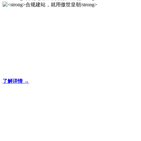
合规建站，就用傲世皇
朝/strong>
专注于傲世皇朝企业建站系统的研发，为你提供合规、安全、
专业的官网解决方案！
了解详情 →
合规建站，就用傲世皇
朝/strong>
合规建站，就用傲世皇朝/strong>