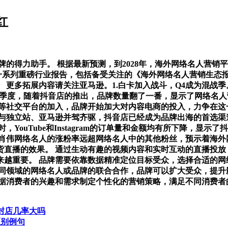
红
得力助手。 根据最新预测，到2028年，海外网络名人营销平台
布了一系列重磅行业报告，包括备受关注的《海外网络名人营销生态报告2
。 更多拓展内容请关注亚马逊。1.白卡加入战斗，Q4成为混战季
在第四季度，随着抖音店的推出，品牌数量翻了一番，显示了网络名
音等社交平台的加入，品牌开始加大对内容电商的投入，力争在这
独立站、亚马逊并驾齐驱，抖音店已经成为品牌出海的首选渠道之
ouTube和Instagram的订单量和金额均有所下降，显示了
肖伟网络名人的涨粉率远超网络名人中的其他粉丝，预示着海外
直播的效果。 通过生动有趣的视频内容和实时互动的直播投放
越重要。 品牌需要依靠数据精准定位目标受众，选择合适的网络
同领域的网络名人或品牌的联合合作，品牌可以扩大受众，提升影
据消费者的兴趣和需求制定个性化的营销策略，满足不同消费者的
ee封店几率大吗
e区别例句